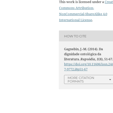
This work is licensed under a
Creat
Commons Attribution-
NonCommercial-ShareAlike 4.0
International License
.
HOW TO CITE
Gagnebin, J.-M. (2014). Da
dignidade ontológica da
literatura.
Rapsódia
,
1
(8), 51-67
https://doi.org/10.11606/issn.24
7-9772.i8p51-67
MORE CITATION
FORMATS