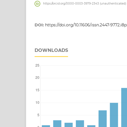
https://orcid.org/0000-0003-3979-2343 (unauthenticated)
DOI:
https://doi.org/10.11606/issn.2447-9772.i8
DOWNLOADS