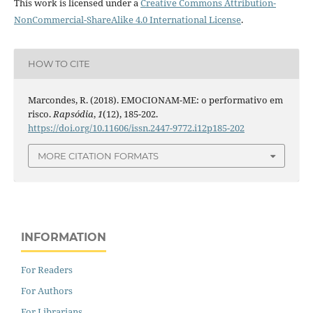
This work is licensed under a
Creative Commons Attribution-
NonCommercial-ShareAlike 4.0 International License
.
HOW TO CITE
Marcondes, R. (2018). EMOCIONAM-ME: o performativo em
risco.
Rapsódia
,
1
(12), 185-202.
https://doi.org/10.11606/issn.2447-9772.i12p185-202
MORE CITATION FORMATS
INFORMATION
For Readers
For Authors
For Librarians