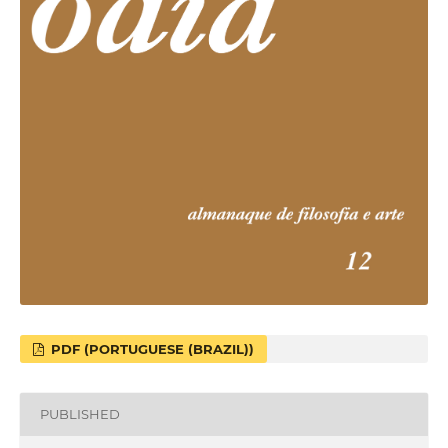
PDF (PORTUGUESE (BRAZIL))
PUBLISHED