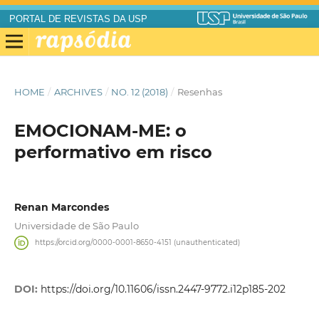
PORTAL DE REVISTAS DA USP
HOME
/
ARCHIVES
/
NO. 12 (2018)
/
Resenhas
EMOCIONAM-ME: o
performativo em risco
Renan Marcondes
Universidade de São Paulo
https://orcid.org/0000-0001-8650-4151 (unauthenticated)
DOI:
https://doi.org/10.11606/issn.2447-9772.i12p185-202