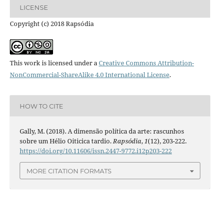
LICENSE
Copyright (c) 2018 Rapsódia
This work is licensed under a
Creative Commons Attribution-
NonCommercial-ShareAlike 4.0 International License
.
HOW TO CITE
Gally, M. (2018). A dimensão política da arte: rascunhos
sobre um Hélio Oiticica tardio.
Rapsódia
,
1
(12), 203-222.
https://doi.org/10.11606/issn.2447-9772.i12p203-222
MORE CITATION FORMATS