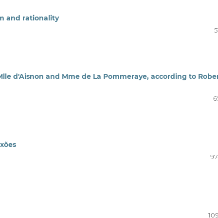
m and rationality
5
f Mlle d'Aisnon and Mme de La Pommeraye, according to Robe
6
ixões
97
109