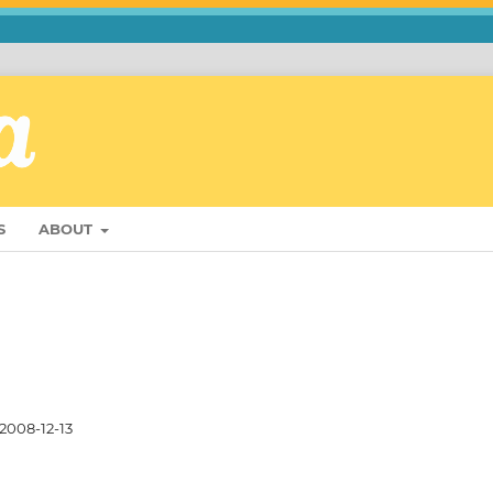
S
ABOUT
2008-12-13