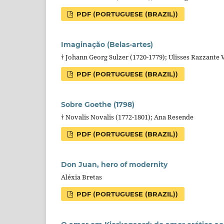
PDF (PORTUGUESE (BRAZIL))
Imaginação (Belas-artes)
† Johann Georg Sulzer (1720-1779); Ulisses Razzante 
PDF (PORTUGUESE (BRAZIL))
Sobre Goethe (1798)
† Novalis Novalis (1772-1801); Ana Resende
PDF (PORTUGUESE (BRAZIL))
Don Juan, hero of modernity
Aléxia Bretas
PDF (PORTUGUESE (BRAZIL))