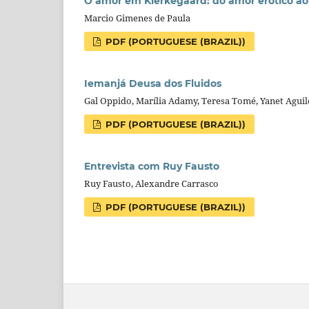
O amor em Kierkegaard: do amor erótico a
Marcio Gimenes de Paula
PDF (PORTUGUESE (BRAZIL))
Iemanjá Deusa dos Fluidos
Gal Oppido, Marília Adamy, Teresa Tomé, Yanet Aguil
PDF (PORTUGUESE (BRAZIL))
Entrevista com Ruy Fausto
Ruy Fausto, Alexandre Carrasco
PDF (PORTUGUESE (BRAZIL))