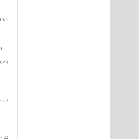
1-64
rt
5-96
-108
-122