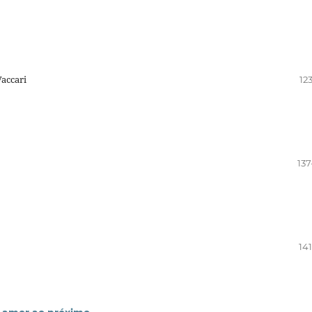
Vaccari
12
137
14