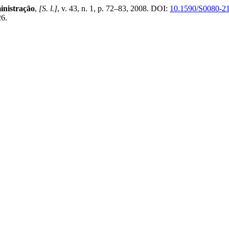
inistração
,
[S. l.]
, v. 43, n. 1, p. 72–83, 2008. DOI:
10.1590/S0080-2
26.