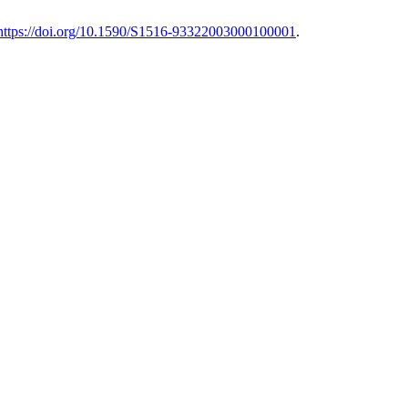
https://doi.org/10.1590/S1516-93322003000100001
.