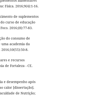
uplementos alimentares
c Física. 2016;9(4):1-16.
ecimento de suplementos
, do curso de educação
Foco. 2016;(8):77-83.
iação do consumo de
de uma academia da
 2016;10(55):50-8.
ares e recursos
a de Fortaleza - CE.
mia e desempenho após
o calor [dissertação].
Faculdade de Nutrição;