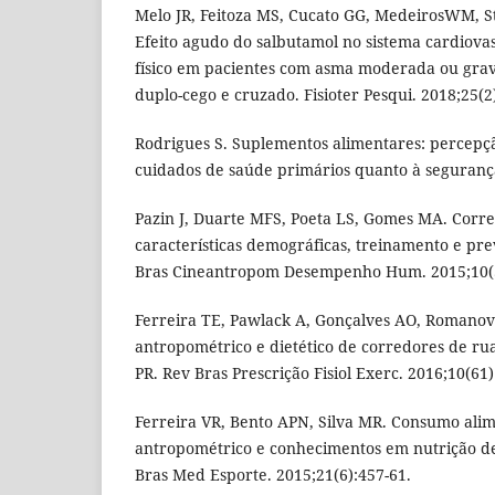
Melo JR, Feitoza MS, Cucato GG, MedeirosWM, S
Efeito agudo do salbutamol no sistema cardiovas
físico em pacientes com asma moderada ou grave
duplo-cego e cruzado. Fisioter Pesqui. 2018;25(2
Rodrigues S. Suplementos alimentares: percepçã
cuidados de saúde primários quanto à segurança
Pazin J, Duarte MFS, Poeta LS, Gomes MA. Corre
características demográficas, treinamento e pre
Bras Cineantropom Desempenho Hum. 2015;10(3
Ferreira TE, Pawlack A, Gonçalves AO, Romanovi
antropométrico e dietético de corredores de rua
PR. Rev Bras Prescrição Fisiol Exerc. 2016;10(61)
Ferreira VR, Bento APN, Silva MR. Consumo alime
antropométrico e conhecimentos em nutrição de
Bras Med Esporte. 2015;21(6):457-61.