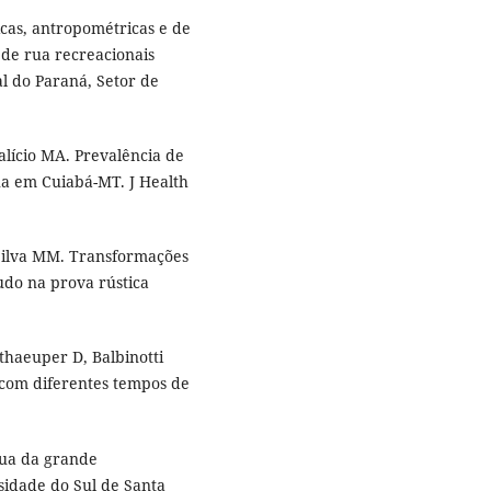
icas, antropométricas e de
de rua recreacionais
al do Paraná, Setor de
alício MA. Prevalência de
ua em Cuiabá-MT. J Health
 Silva MM. Transformações
udo na prova rústica
thaeuper D, Balbinotti
 com diferentes tempos de
 rua da grande
rsidade do Sul de Santa