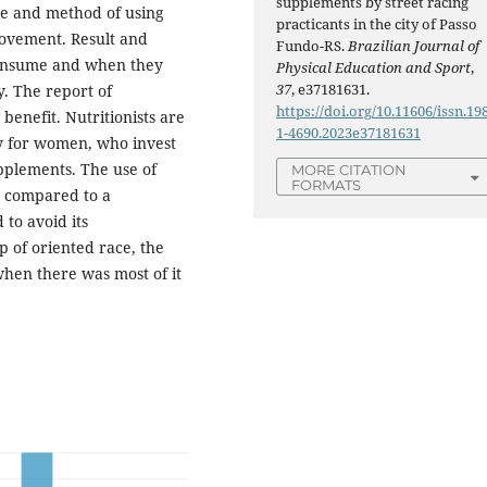
supplements by street racing
ype and method of using
practicants in the city of Passo
ovement. Result and
Fundo-RS.
Brazilian Journal of
 consume and when they
Physical Education and Sport
,
37
, e37181631.
y. The report of
https://doi.org/10.11606/issn.19
enefit. Nutritionists are
1-4690.2023e37181631
ly for women, who invest
pplements. The use of
MORE CITATION
FORMATS
n compared to a
to avoid its
p of oriented race, the
hen there was most of it