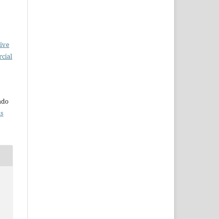
ive
cial
o
iado
ns