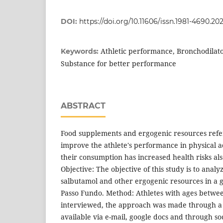
DOI:
https://doi.org/10.11606/issn.1981-4690.20
Athletic performance, Bronchodilator
Keywords:
Substance for better performance
ABSTRACT
Food supplements and ergogenic resources refer
improve the athlete's performance in physical act
their consumption has increased health risks also
Objective: The objective of this study is to anal
salbutamol and other ergogenic resources in a g
Passo Fundo. Method: Athletes with ages betwe
interviewed, the approach was made through a
available via e-mail, google docs and through so