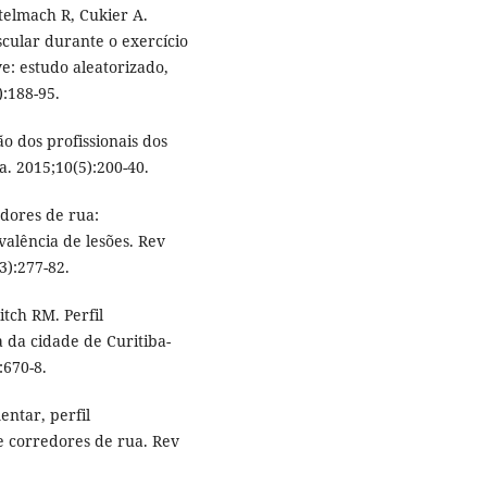
telmach R, Cukier A.
cular durante o exercício
: estudo aleatorizado,
):188-95.
o dos profissionais dos
. 2015;10(5):200-40.
dores de rua:
valência de lesões. Rev
):277-82.
tch RM. Perfil
 da cidade de Curitiba-
:670-8.
ntar, perfil
 corredores de rua. Rev