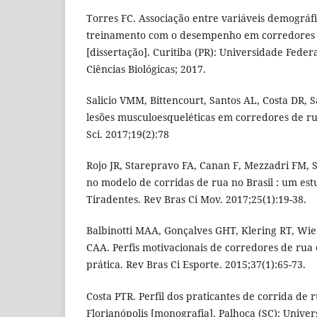
Torres FC. Associação entre variáveis demográf
treinamento com o desempenho em corredores 
[dissertação]. Curitiba (PR): Universidade Feder
Ciências Biológicas; 2017.
Salicio VMM, Bittencourt, Santos AL, Costa DR, S
lesões musculoesqueléticas em corredores de r
Sci. 2017;19(2):78
Rojo JR, Starepravo FA, Canan F, Mezzadri FM,
no modelo de corridas de rua no Brasil : um est
Tiradentes. Rev Bras Ci Mov. 2017;25(1):19-38.
Balbinotti MAA, Gonçalves GHT, Klering RT, Wie
CAA. Perfis motivacionais de corredores de rua
prática. Rev Bras Ci Esporte. 2015;37(1):65-73.
Costa PTR. Perfil dos praticantes de corrida de
Florianópolis [monografia]. Palhoça (SC): Unive