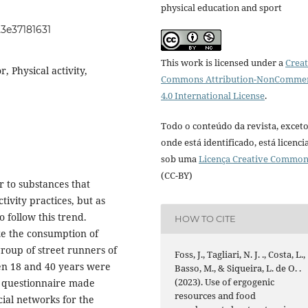
physical education and sport
23e37181631
This work is licensed under a
Creat
, Physical activity,
Commons Attribution-NonCommer
4.0 International License
.
Todo o conteúdo da revista, excet
onde está identificado, está licenc
sob uma
Licença Creative Commo
(CC-BY)
 to substances that
ivity practices, but as
 follow this trend.
HOW TO CITE
yze the consumption of
roup of street runners of
Foss, J., Tagliari, N. J. ., Costa, L.,
en 18 and 40 years were
Basso, M., & Siqueira, L. de O. .
(2023). Use of ergogenic
 questionnaire made
resources and food
cial networks for the