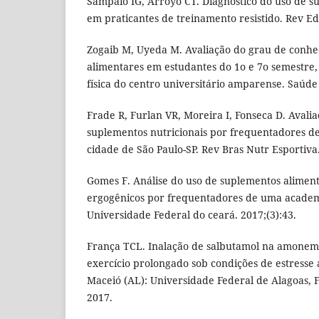
Sampaio IG, Arroyo CT. Diagnóstico do uso de s
em praticantes de treinamento resistido. Rev Edu
Zogaib M, Uyeda M. Avaliação do grau de conh
alimentares em estudantes do 1o e 7o semestre
física do centro universitário amparense. Saúde 
Frade R, Furlan VR, Moreira I, Fonseca D. Aval
suplementos nutricionais por frequentadores 
cidade de São Paulo-SP. Rev Bras Nutr Esportiva.
Gomes F. Análise do uso de suplementos aliment
ergogênicos por frequentadores de uma academi
Universidade Federal do ceará. 2017;(3):43.
França TCL. Inalação de salbutamol na amone
exercício prolongado sob condições de estresse a
Maceió (AL): Universidade Federal de Alagoas, 
2017.