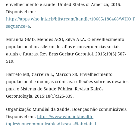
envelhecimento e saúde. United States of America; 2015.
Disponível em:
https://apps.who.int/iris/bitstream/handle/10665/186468/WHO
sequence=6
.
Miranda GMD, Mendes ACG, Silva ALA. O envelhecimento
populacional brasileiro: desafios e consequências sociais
atuais e futuras. Rev Bras Geriatr Gerontol. 2016;19(3):507-
519.
Barreto MS, Carreira L, Marcon SS. Envelhecimento
populacional e doenças crônicas: reflexões sobre os desafios
para o Sistema de Saúde Pública. Revista Kairós
Gerontologia. 2015;18(1):325-339.
Organização Mundial da Saúde. Doenças não comunicáveis.
Disponível em:
https://www.who.int/health-
topics/noncommunicable-diseases#tab=tab_1
.