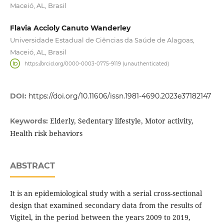
Maceió, AL, Brasil
Flavia Accioly Canuto Wanderley
Universidade Estadual de Ciências da Saúde de Alagoas,
Maceió, AL, Brasil
https://orcid.org/0000-0003-0775-9119 (unauthenticated)
DOI:
https://doi.org/10.11606/issn.1981-4690.2023e37182147
Elderly, Sedentary lifestyle, Motor activity,
Keywords:
Health risk behaviors
ABSTRACT
It is an epidemiological study with a serial cross-sectional
design that examined secondary data from the results of
Vigitel, in the period between the years 2009 to 2019,