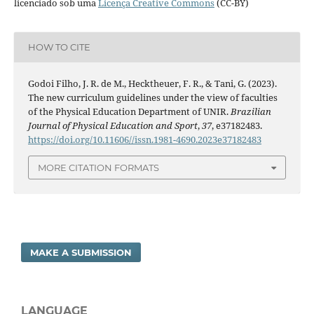
licenciado sob uma
Licença Creative Commons
(CC-BY)
HOW TO CITE
Godoi Filho, J. R. de M., Hecktheuer, F. R., & Tani, G. (2023).
The new curriculum guidelines under the view of faculties
of the Physical Education Department of UNIR.
Brazilian
Journal of Physical Education and Sport
,
37
, e37182483.
https://doi.org/10.11606//issn.1981-4690.2023e37182483
MORE CITATION FORMATS
MAKE A SUBMISSION
LANGUAGE