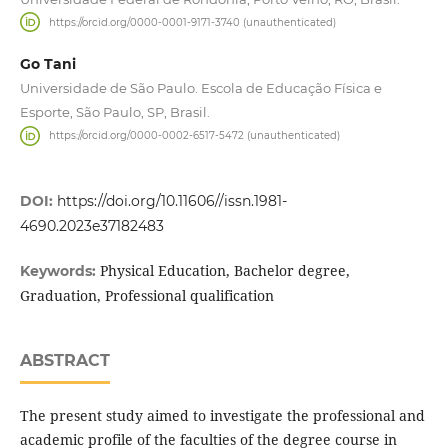
https://orcid.org/0000-0001-9171-3740 (unauthenticated)
Go Tani
Universidade de São Paulo. Escola de Educação Física e
Esporte, São Paulo, SP, Brasil.
https://orcid.org/0000-0002-6517-5472 (unauthenticated)
DOI:
https://doi.org/10.11606//issn.1981-
4690.2023e37182483
Physical Education, Bachelor degree,
Keywords:
Graduation, Professional qualification
ABSTRACT
The present study aimed to investigate the professional and
academic profile of the faculties of the degree course in