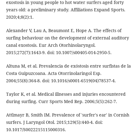
exostosis in young people to hot water surfers aged forty
years old: a preliminary study. Affiliations Expand Sports.
2020;4;8(2):1.
Alexander V, Lau A, Beaumont E, Hope A. The effects of
surfing behaviour on the development of external auditory
canal exostosis. Eur Arch Otorhinolaryngol.
2015;272(7):1643-9. doi: 10.1007/s00405-014-2950-5.
Altuna M, et al. Prevalencia de exóstosis entre surfistas de la
Costa Guipuzcoana. Acta Otorrinolaringol Esp.
2004;55(8):364-8. doi: 10.1016/s0001-6519(04)78537-4.
Taylor K, et al. Medical illnesses and injuries encountered
during surfing. Curr Sports Med Rep. 2006;5(5):262-7.
Attlmayr B, Smith IM. Prevalence of 'surfer's ear' in Cornish
surfers. J Laryngol Otol. 2015;129(5):440-4. doi:
10.1017/S0022215115000316.