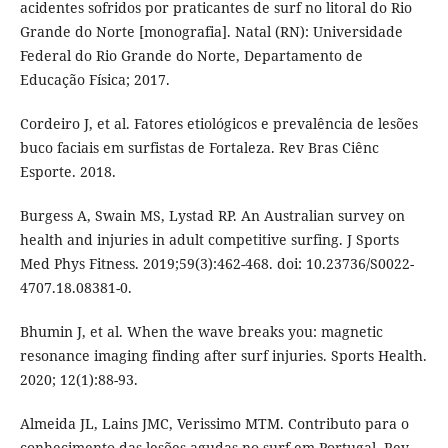
acidentes sofridos por praticantes de surf no litoral do Rio
Grande do Norte [monografia]. Natal (RN): Universidade
Federal do Rio Grande do Norte, Departamento de
Educação Física; 2017.
Cordeiro J, et al. Fatores etiológicos e prevalência de lesões
buco faciais em surfistas de Fortaleza. Rev Bras Ciênc
Esporte. 2018.
Burgess A, Swain MS, Lystad RP. An Australian survey on
health and injuries in adult competitive surfing. J Sports
Med Phys Fitness. 2019;59(3):462-468. doi: 10.23736/S0022-
4707.18.08381-0.
Bhumin J, et al. When the wave breaks you: magnetic
resonance imaging finding after surf injuries. Sports Health.
2020; 12(1):88-93.
Almeida JL, Lains JMC, Verissimo MTM. Contributo para o
conhecimento das lesões agudas no surf em Portugal. Rev