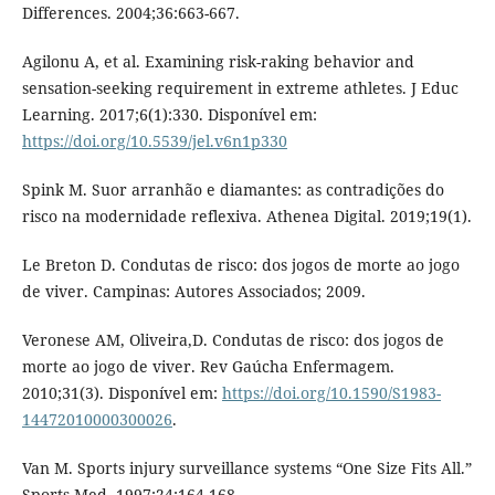
Differences. 2004;36:663-667.
Agilonu A, et al. Examining risk-raking behavior and
sensation-seeking requirement in extreme athletes. J Educ
Learning. 2017;6(1):330. Disponível em:
https://doi.org/10.5539/jel.v6n1p330
Spink M. Suor arranhão e diamantes: as contradições do
risco na modernidade reflexiva. Athenea Digital. 2019;19(1).
Le Breton D. Condutas de risco: dos jogos de morte ao jogo
de viver. Campinas: Autores Associados; 2009.
Veronese AM, Oliveira,D. Condutas de risco: dos jogos de
morte ao jogo de viver. Rev Gaúcha Enfermagem.
2010;31(3). Disponível em:
https://doi.org/10.1590/S1983-
14472010000300026
.
Van M. Sports injury surveillance systems “One Size Fits All.”
Sports Med. 1997;24:164-168.