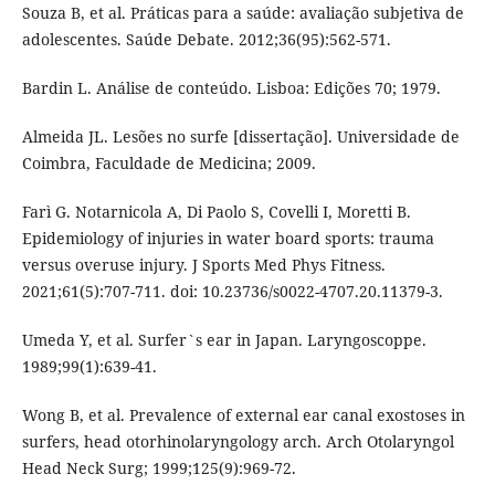
Souza B, et al. Práticas para a saúde: avaliação subjetiva de
adolescentes. Saúde Debate. 2012;36(95):562-571.
Bardin L. Análise de conteúdo. Lisboa: Edições 70; 1979.
Almeida JL. Lesões no surfe [dissertação]. Universidade de
Coimbra, Faculdade de Medicina; 2009.
Farì G. Notarnicola A, Di Paolo S, Covelli I, Moretti B.
Epidemiology of injuries in water board sports: trauma
versus overuse injury. J Sports Med Phys Fitness.
2021;61(5):707-711. doi: 10.23736/s0022-4707.20.11379-3.
Umeda Y, et al. Surfer`s ear in Japan. Laryngoscoppe.
1989;99(1):639-41.
Wong B, et al. Prevalence of external ear canal exostoses in
surfers, head otorhinolaryngology arch. Arch Otolaryngol
Head Neck Surg; 1999;125(9):969-72.