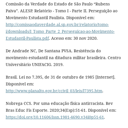
Comissão da Verdade do Estado de São Paulo “Rubens
Paiva”. ALESP. Relatório - Tomo I - Parte II. Perseguição ao
Movimento Estudantil Paulista. Disponível em:
http://comissaodaverdade.al.sp.gov.br/relatorio/tomo-
i/downloads/I_Tomo_Parte_2_Perseguicao-ao-Movimento-
Estudantil-Paulista.pdf
. Acesso em: 30 nov 2020.
De Andrade NC, De Santana PVSA. Resistência do
movimento estudantil na ditadura militar brasileira. Centro
Universitário UNIFACIG. 2019.
Brasil. Lei no 7.395, de 31 de outubro de 1985 [Internet].
Disponível em:
http://www.planalto.gov.br/ccivil_03/leis/l7395.htm
.
Nobrega CCS. Por uma educação física antirracista. Rev
Bras Educ Fís Esporte. 2020;34(Esp):51-61. Disponível em:
https://doi.org/10.11606/issn.1981-4690.v34i0p51-61
.