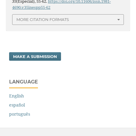
35
(Especial), 55-62.
https://doi.org/10.11606/issn.1981-
4690.v35inespp55-62
MORE CITATION FORMATS
MAKE A SUBMISSION
LANGUAGE
English
español
português