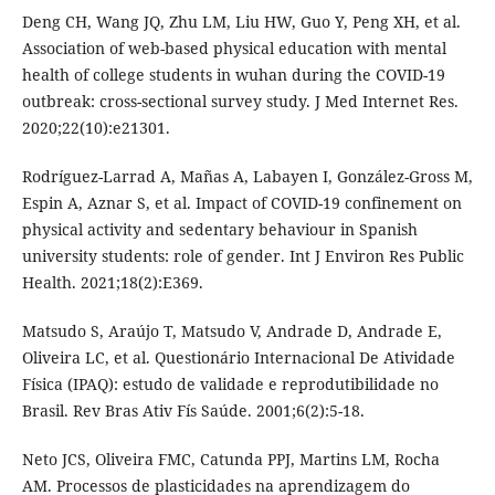
Deng CH, Wang JQ, Zhu LM, Liu HW, Guo Y, Peng XH, et al.
Association of web-based physical education with mental
health of college students in wuhan during the COVID-19
outbreak: cross-sectional survey study. J Med Internet Res.
2020;22(10):e21301.
Rodríguez-Larrad A, Mañas A, Labayen I, González-Gross M,
Espin A, Aznar S, et al. Impact of COVID-19 confinement on
physical activity and sedentary behaviour in Spanish
university students: role of gender. Int J Environ Res Public
Health. 2021;18(2):E369.
Matsudo S, Araújo T, Matsudo V, Andrade D, Andrade E,
Oliveira LC, et al. Questionário Internacional De Atividade
Física (IPAQ): estudo de validade e reprodutibilidade no
Brasil. Rev Bras Ativ Fís Saúde. 2001;6(2):5-18.
Neto JCS, Oliveira FMC, Catunda PPJ, Martins LM, Rocha
AM. Processos de plasticidades na aprendizagem do