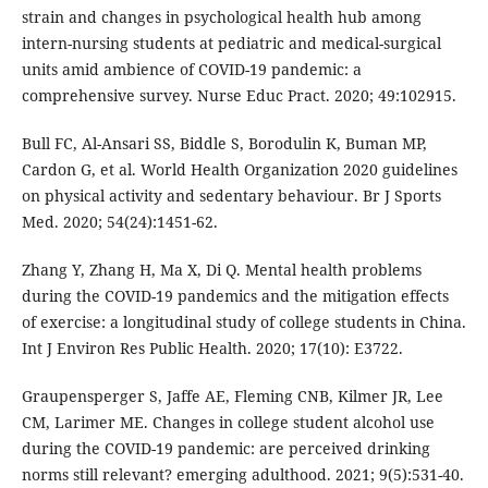
strain and changes in psychological health hub among
intern-nursing students at pediatric and medical-surgical
units amid ambience of COVID-19 pandemic: a
comprehensive survey. Nurse Educ Pract. 2020; 49:102915.
Bull FC, Al-Ansari SS, Biddle S, Borodulin K, Buman MP,
Cardon G, et al. World Health Organization 2020 guidelines
on physical activity and sedentary behaviour. Br J Sports
Med. 2020; 54(24):1451-62.
Zhang Y, Zhang H, Ma X, Di Q. Mental health problems
during the COVID-19 pandemics and the mitigation effects
of exercise: a longitudinal study of college students in China.
Int J Environ Res Public Health. 2020; 17(10): E3722.
Graupensperger S, Jaffe AE, Fleming CNB, Kilmer JR, Lee
CM, Larimer ME. Changes in college student alcohol use
during the COVID-19 pandemic: are perceived drinking
norms still relevant? emerging adulthood. 2021; 9(5):531-40.