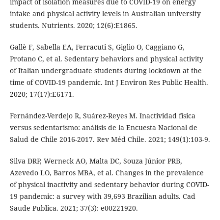
impact of isolation measures due to COVID-19 on energy
intake and physical activity levels in Australian university
students. Nutrients. 2020; 12(6):E1865.
Gallè F, Sabella EA, Ferracuti S, Giglio O, Caggiano G,
Protano C, et al. Sedentary behaviors and physical activity
of Italian undergraduate students during lockdown at the
time of COVID-19 pandemic. Int J Environ Res Public Health.
2020; 17(17):E6171.
Fernández-Verdejo R, Suárez-Reyes M. Inactividad física
versus sedentarismo: análisis de la Encuesta Nacional de
Salud de Chile 2016-2017. Rev Méd Chile. 2021; 149(1):103-9.
Silva DRP, Werneck AO, Malta DC, Souza Júnior PRB,
Azevedo LO, Barros MBA, et al. Changes in the prevalence
of physical inactivity and sedentary behavior during COVID-
19 pandemic: a survey with 39,693 Brazilian adults. Cad
Saude Publica. 2021; 37(3): e00221920.