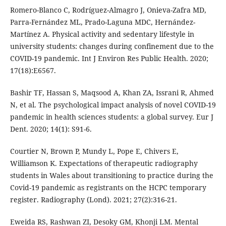
Romero-Blanco C, Rodríguez-Almagro J, Onieva-Zafra MD,
Parra-Fernández ML, Prado-Laguna MDC, Hernández-
Martínez A. Physical activity and sedentary lifestyle in
university students: changes during confinement due to the
COVID-19 pandemic. Int J Environ Res Public Health. 2020;
17(18):E6567.
Bashir TF, Hassan S, Maqsood A, Khan ZA, Issrani R, Ahmed
N, et al. The psychological impact analysis of novel COVID-19
pandemic in health sciences students: a global survey. Eur J
Dent. 2020; 14(1): S91-6.
Courtier N, Brown P, Mundy L, Pope E, Chivers E,
Williamson K. Expectations of therapeutic radiography
students in Wales about transitioning to practice during the
Covid-19 pandemic as registrants on the HCPC temporary
register. Radiography (Lond). 2021; 27(2):316-21.
Eweida RS, Rashwan ZI, Desoky GM, Khonji LM. Mental