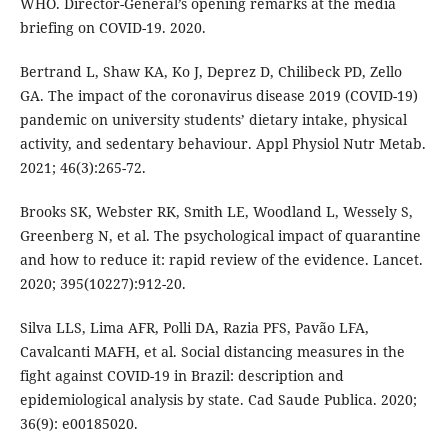
WHO. Director-General’s opening remarks at the media
briefing on COVID-19. 2020.
Bertrand L, Shaw KA, Ko J, Deprez D, Chilibeck PD, Zello
GA. The impact of the coronavirus disease 2019 (COVID-19)
pandemic on university students’ dietary intake, physical
activity, and sedentary behaviour. Appl Physiol Nutr Metab.
2021; 46(3):265-72.
Brooks SK, Webster RK, Smith LE, Woodland L, Wessely S,
Greenberg N, et al. The psychological impact of quarantine
and how to reduce it: rapid review of the evidence. Lancet.
2020; 395(10227):912-20.
Silva LLS, Lima AFR, Polli DA, Razia PFS, Pavão LFA,
Cavalcanti MAFH, et al. Social distancing measures in the
fight against COVID-19 in Brazil: description and
epidemiological analysis by state. Cad Saude Publica. 2020;
36(9): e00185020.