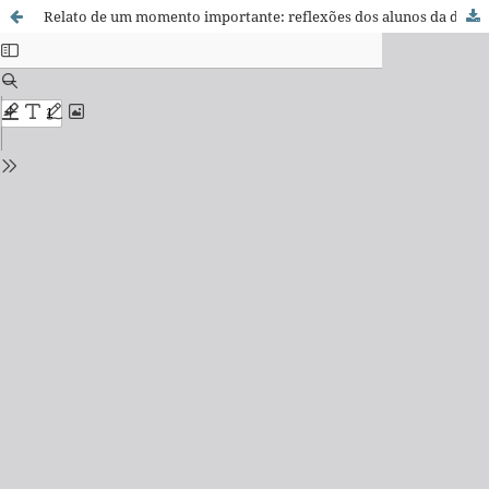
Relato de um momento importante: reflexões dos alunos da disciplina Teoria da Contabilidade do Mestrado da USP, trinta anos depois