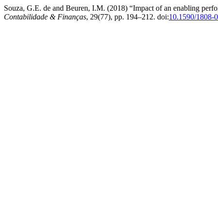
Souza, G.E. de and Beuren, I.M. (2018) “Impact of an enabling perf
Contabilidade & Finanças
, 29(77), pp. 194–212. doi:
10.1590/1808-