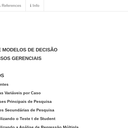
References
Info
E MODELOS DE DECISÃO
SSOS GERENCIAIS
OS
entes
das Variáveis por Caso
ses Principais de Pesquisa
ses Secundárias de Pesquisa
lizando o Teste t de Student
lizando a Análise de Regressão Múltipla