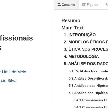
Contents
Figures
Resumo
Main Text
1. INTRODUÇÃO
fissionais
2. MODELOS ÉTICOS 
s
3. ÉTICA NOS PROCE
4. METODOLOGIA
5. ANÁLISE DOS DAD
5.1 Perfil dos Respond
y Lima de Melo
5.2 Análise Descritiva 
cio Silva
5.3 Análises das Hipóte
5.4 Análise das Hipóte
5.4.1 Comparação Uti
5.4.2 Comparação Uti