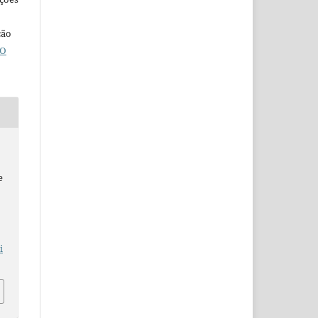
ção
O
e
i