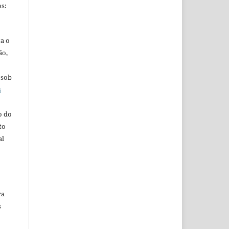
s:
ta o
ão,
 sob
s
o do
to
al
ra
s