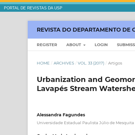
PORTAL DE REVISTAS DA USP
REVISTA DO DEPARTAMENTO DE 
REGISTER
ABOUT
LOGIN
SUBMIS
HOME
/
ARCHIVES
/
VOL. 33 (2017)
/
Artigos
Urbanization and Geomor
Lavapés Stream Watershed
Alessandra Fagundes
Universidade Estadual Paulista Júlio de Mesquita 