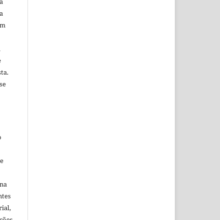
a
a
em
m
e
ta.
se
o
ne
ina
ntes
ial,
ações