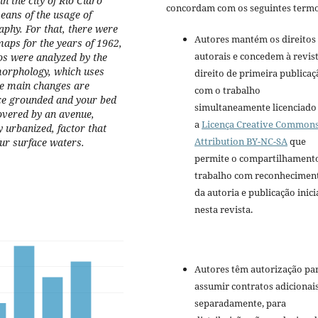
n the city of Rio Claro
concordam com os seguintes termo
eans of the usage of
phy. For that, there were
Autores mantém os direitos
ps for the years of 1962,
autorais e concedem à revis
os were analyzed by the
morphology, which uses
direito de primeira publicaç
he main changes are
com o trabalho
ce grounded and your bed
simultaneamente licenciado
overed by an avenue,
a
Licença Creative Common
y urbanized, factor that
Attribution BY-NC-SA
que
our surface waters.
permite o compartilhament
trabalho com reconhecimen
da autoria e publicação inici
nesta revista.
Autores têm autorização pa
assumir contratos adicionai
separadamente, para