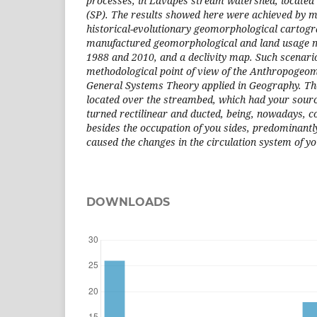
processes, in Lavapés stream watershed, located i
(SP). The results showed here were achieved by m
historical-evolutionary geomorphological cartogra
manufactured geomorphological and land usage ma
1988 and 2010, and a declivity map. Such scenari
methodological point of view of the Anthropogeo
General Systems Theory applied in Geography. T
located over the streambed, which had your sour
turned rectilinear and ducted, being, nowadays, c
besides the occupation of you sides, predominantl
caused the changes in the circulation system of y
DOWNLOADS