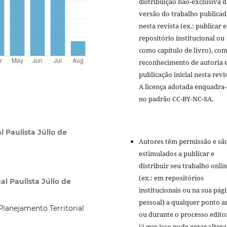
distribuição não-exclusiva d
versão do trabalho publicad
nesta revista (ex.: publicar 
repositório institucional ou
como capítulo de livro), co
reconhecimento de autoria 
publicação inicial nesta revis
A licença adotada enquadra-
no padrão CC-BY-NC-SA.
 Paulista Júlio de
Autores têm permissão e sã
estimulados a publicar e
distribuir seu trabalho onli
(ex.: em repositórios
l Paulista Júlio de
institucionais ou na sua pág
pessoal) a qualquer ponto a
lanejamento Territorial
ou durante o processo editor
já que isso pode gerar alter