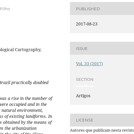
Filho
PUBLISHED
2017-08-23
ISSUE
ogical Cartography,
Vol. 33 (2017)
SECTION
Brazil practically doubled
Artigos
 was a rise in the number of
 were occupied and in the
he natural environment,
s of existing landforms. In
LICENSE
lts obtained by the means of
m the urbanization
Autores que publicam nesta revist