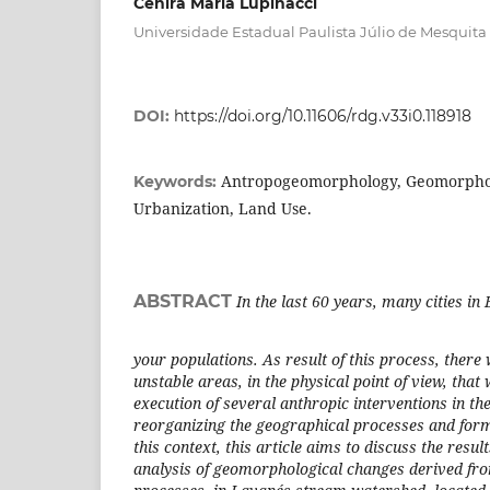
Cenira Maria Lupinacci
Universidade Estadual Paulista Júlio de Mesquita 
DOI:
https://doi.org/10.11606/rdg.v33i0.118918
Antropogeomorphology, Geomorphol
Keywords:
Urbanization, Land Use.
ABSTRACT
In the last 60 years, many cities in 
your populations. As result of this process, there
unstable areas, in the physical point of view, that
execution of several anthropic interventions in t
reorganizing the geographical processes and form
this context, this article aims to discuss the resu
analysis of geomorphological changes derived fro