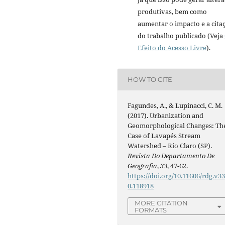
produtivas, bem como
aumentar o impacto e a cita
do trabalho publicado (Veja
Efeito do Acesso Livre
).
HOW TO CITE
Fagundes, A., & Lupinacci, C. M.
(2017). Urbanization and
Geomorphological Changes: Th
Case of Lavapés Stream
Watershed – Rio Claro (SP).
Revista Do Departamento De
Geografia
,
33
, 47-62.
https://doi.org/10.11606/rdg.v33
0.118918
MORE CITATION
FORMATS