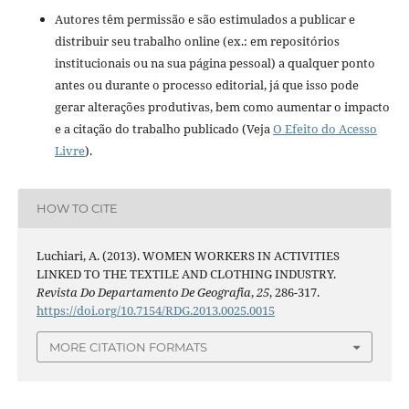
Autores têm permissão e são estimulados a publicar e
distribuir seu trabalho online (ex.: em repositórios
institucionais ou na sua página pessoal) a qualquer ponto
antes ou durante o processo editorial, já que isso pode
gerar alterações produtivas, bem como aumentar o impacto
e a citação do trabalho publicado (Veja
O Efeito do Acesso
Livre
).
HOW TO CITE
Luchiari, A. (2013). WOMEN WORKERS IN ACTIVITIES
LINKED TO THE TEXTILE AND CLOTHING INDUSTRY.
Revista Do Departamento De Geografia
,
25
, 286-317.
https://doi.org/10.7154/RDG.2013.0025.0015
MORE CITATION FORMATS