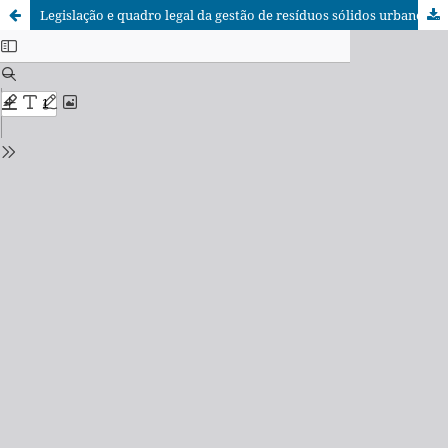
Legislação e quadro legal da gestão de resíduos sólidos urbanos em Moçambique