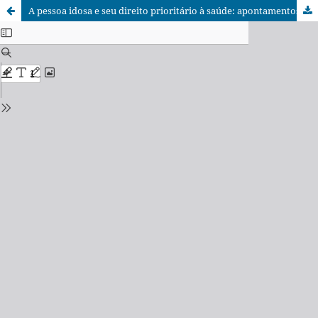
A pessoa idosa e seu direito prioritário à saúde: apontamentos a partir do princípio do melhor interesse do idoso