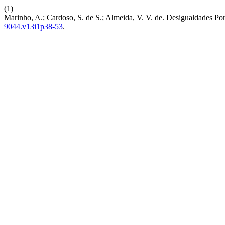
(1)
Marinho, A.; Cardoso, S. de S.; Almeida, V. V. de. Desigualdades Po
9044.v13i1p38-53
.