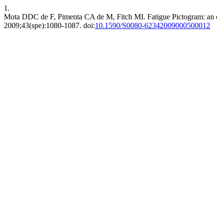
1.
Mota DDC de F, Pimenta CA de M, Fitch MI. Fatigue Pictogram: an op
2009;43(spe):1080-1087. doi:
10.1590/S0080-62342009000500012