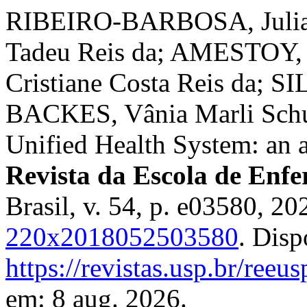
RIBEIRO-BARBOSA, Juliana
Tadeu Reis da; AMESTOY, 
Cristiane Costa Reis da; SI
BACKES, Vânia Marli Schube
Unified Health System: an a
Revista da Escola de En
Brasil, v. 54, p. e03580, 2
220x2018052503580
. Disp
https://revistas.usp.br/reeu
em: 8 aug. 2026.