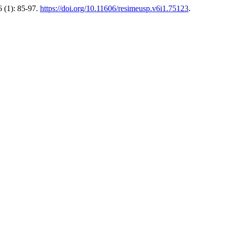
 (1): 85-97.
https://doi.org/10.11606/resimeusp.v6i1.75123
.