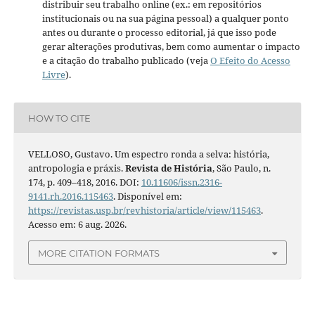
distribuir seu trabalho online (ex.: em repositórios
institucionais ou na sua página pessoal) a qualquer ponto
antes ou durante o processo editorial, já que isso pode
gerar alterações produtivas, bem como aumentar o impacto
e a citação do trabalho publicado (veja
O Efeito do Acesso
Livre
).
HOW TO CITE
VELLOSO, Gustavo. Um espectro ronda a selva: história,
antropologia e práxis.
Revista de História
, São Paulo, n.
174, p. 409–418, 2016. DOI:
10.11606/issn.2316-
9141.rh.2016.115463
. Disponível em:
https://revistas.usp.br/revhistoria/article/view/115463
.
Acesso em: 6 aug. 2026.
MORE CITATION FORMATS