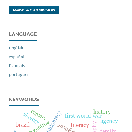
MAKE A SUBMISSION
LANGUAGE
English
español
français
português
KEYWORDS
census
hsitory
diplomacy
slavery
first world war
agency
argentina
brazil
literacy
family