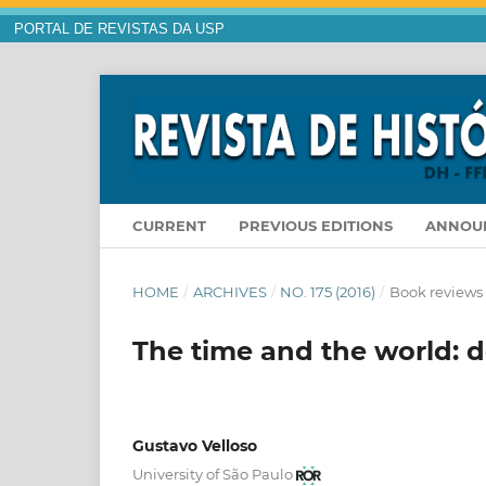
PORTAL DE REVISTAS DA USP
CURRENT
PREVIOUS EDITIONS
ANNOU
HOME
/
ARCHIVES
/
NO. 175 (2016)
/
Book reviews
The time and the world: d
Gustavo Velloso
University of São Paulo