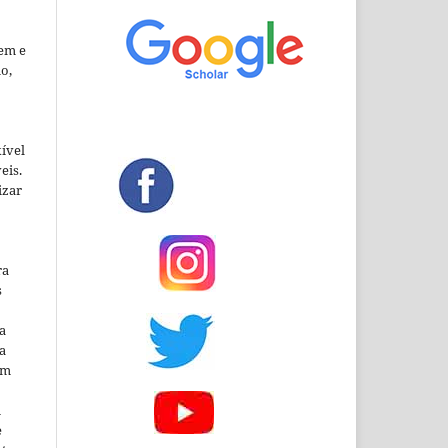
em e
o,
xível
eis.
izar
ra
s
a
a
em
m
e