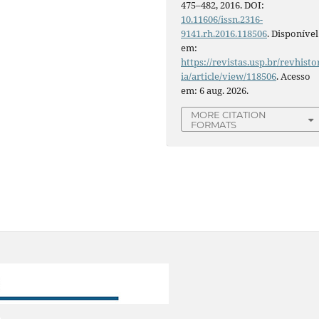
475–482, 2016. DOI:
10.11606/issn.2316-
9141.rh.2016.118506
. Disponível
em:
https://revistas.usp.br/revhisto
ia/article/view/118506
. Acesso
em: 6 aug. 2026.
MORE CITATION
FORMATS