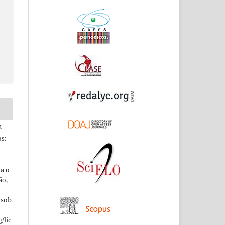
a
s:
ta o
ão,
 sob
/lic