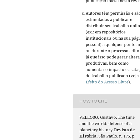
publicação inicial nesta revis
Autores têm permissão e sã
estimulados a publicar e
distribuir seu trabalho onli
(ex.: em repositórios
institucionais ou na sua pág
pessoal) a qualquer ponto a
ou durante o processo editor
já que isso pode gerar alter
produtivas, bem como
aumentar o impacto e a cita
do trabalho publicado (veja
Efeito do Acesso Livre
).
HOW TO CITE
VELLOSO, Gustavo. The time
and the world: defense of a
planetary history.
Revista de
História
, São Paulo, n. 175, p.