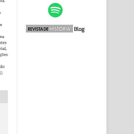
ta.
o
ne
ina
ntes
ial,
ações
ção
O