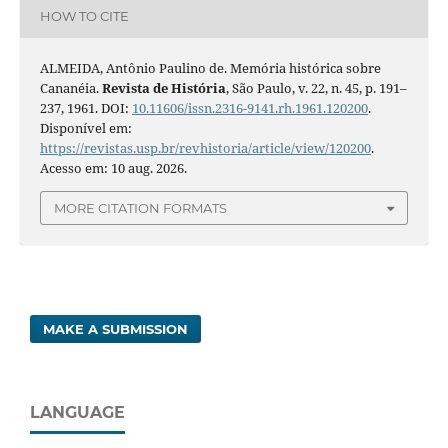
HOW TO CITE
ALMEIDA, Antônio Paulino de. Memória histórica sobre
Cananéia.
Revista de História
, São Paulo, v. 22, n. 45, p. 191–
237, 1961. DOI:
10.11606/issn.2316-9141.rh.1961.120200
.
Disponível em:
https://revistas.usp.br/revhistoria/article/view/120200
.
Acesso em: 10 aug. 2026.
MORE CITATION FORMATS
MAKE A SUBMISSION
LANGUAGE