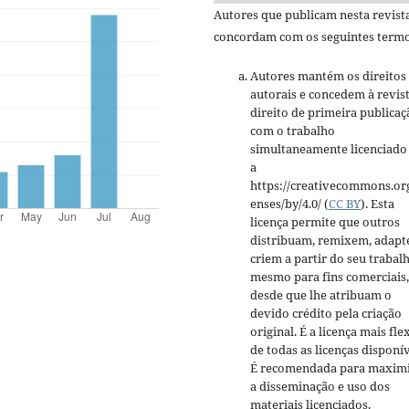
Autores que publicam nesta revist
concordam com os seguintes termo
Autores mantém os direitos
autorais e concedem à revis
direito de primeira publicaç
com o trabalho
simultaneamente licenciado
a
https://creativecommons.org
enses/by/4.0/ (
CC BY
). Esta
licença permite que outros
distribuam, remixem, adapt
criem a partir do seu trabalh
mesmo para fins comerciais,
desde que lhe atribuam o
devido crédito pela criação
original. É a licença mais fle
de todas as licenças disponív
É recomendada para maxim
a disseminação e uso dos
materiais licenciados.