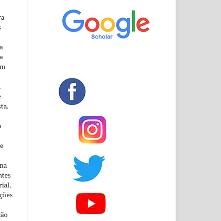
ra
s
a
a
em
m
e
ta.
o
ne
ina
ntes
ial,
ações
ção