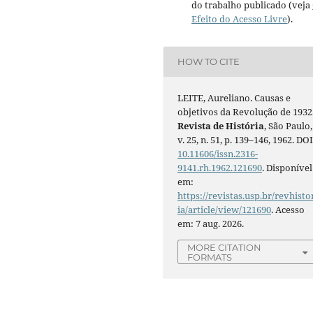
do trabalho publicado (veja
Efeito do Acesso Livre
).
HOW TO CITE
LEITE, Aureliano. Causas e
objetivos da Revolução de 1932
Revista de História
, São Paulo,
v. 25, n. 51, p. 139–146, 1962. DOI
10.11606/issn.2316-
9141.rh.1962.121690
. Disponível
em:
https://revistas.usp.br/revhisto
ia/article/view/121690
. Acesso
em: 7 aug. 2026.
MORE CITATION
FORMATS