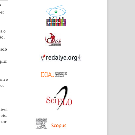
a
s:
ta o
ão,
 sob
/lic
em e
o,
xível
eis.
izar