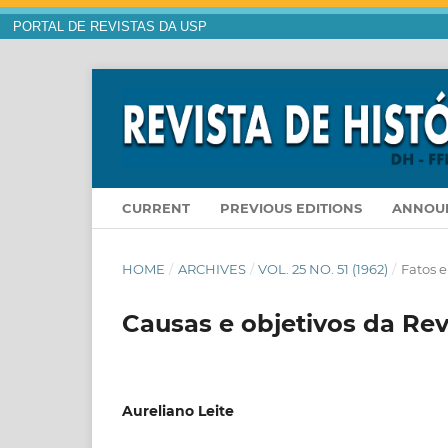
PORTAL DE REVISTAS DA USP
CURRENT
PREVIOUS EDITIONS
ANNOU
HOME
/
ARCHIVES
/
VOL. 25 NO. 51 (1962)
/
Fatos e
Causas e objetivos da Re
Aureliano Leite