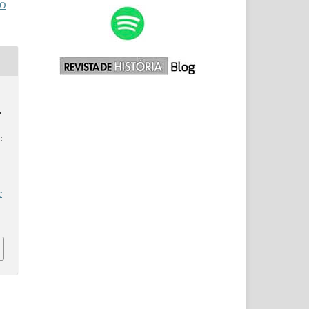
O
.
:
r