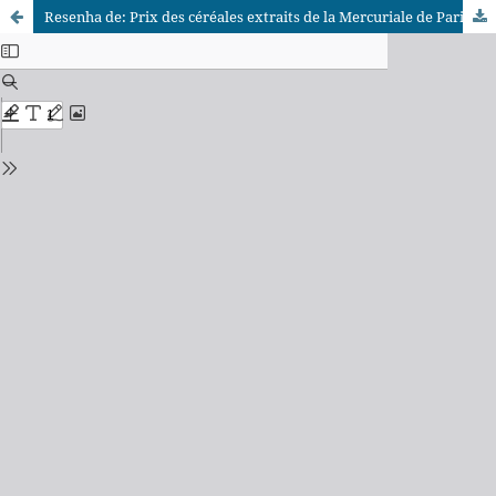
Resenha de: Prix des céréales extraits de la Mercuriale de Paris (1520-1698)