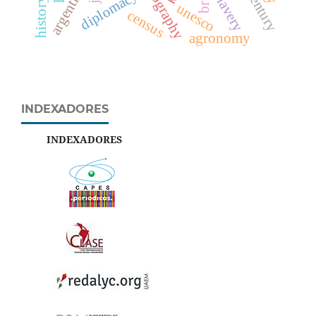
argentina
diplomacy
slavery
unesco
census
agronomy
INDEXADORES
INDEXADORES