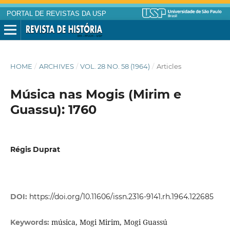
PORTAL DE REVISTAS DA USP
HOME
/
ARCHIVES
/
VOL. 28 NO. 58 (1964)
/
Articles
Música nas Mogis (Mirim e
Guassu): 1760
Régis Duprat
DOI:
https://doi.org/10.11606/issn.2316-9141.rh.1964.122685
música, Mogi Mirim, Mogi Guassú
Keywords: