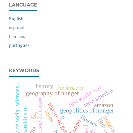
LANGUAGE
English
español
français
português
KEYWORDS
hsitory
first world war
the amazon
history of social sciences
latin america
geography of hunger
josué de csstro
history of geography
amazon
haraldi sioli
geopolitics of hunger
taxes
fao
literacy
uruguay
0
18th century
kongo
brazil