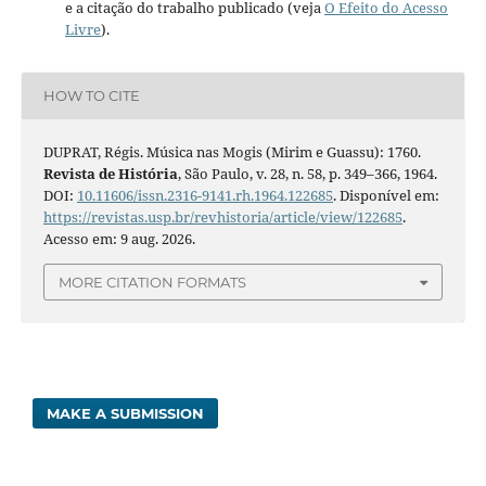
e a citação do trabalho publicado (veja
O Efeito do Acesso
Livre
).
HOW TO CITE
DUPRAT, Régis. Música nas Mogis (Mirim e Guassu): 1760.
Revista de História
, São Paulo, v. 28, n. 58, p. 349–366, 1964.
DOI:
10.11606/issn.2316-9141.rh.1964.122685
. Disponível em:
https://revistas.usp.br/revhistoria/article/view/122685
.
Acesso em: 9 aug. 2026.
MORE CITATION FORMATS
MAKE A SUBMISSION