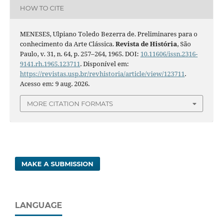
HOW TO CITE
MENESES, Ulpiano Toledo Bezerra de. Preliminares para o
conhecimento da Arte Clássica.
Revista de História
, São
Paulo, v. 31, n. 64, p. 257–264, 1965. DOI:
10.11606/issn.2316-
9141.rh.1965.123711
. Disponível em:
https://revistas.usp.br/revhistoria/article/view/123711
.
Acesso em: 9 aug. 2026.
MORE CITATION FORMATS
MAKE A SUBMISSION
LANGUAGE