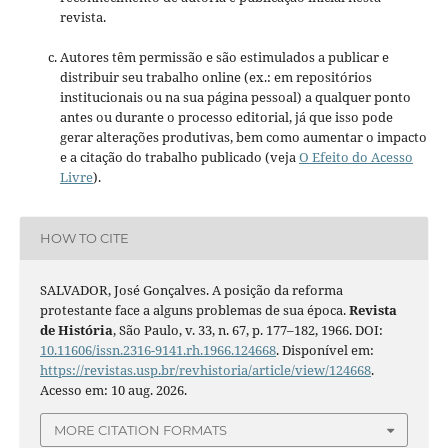
revista.
Autores têm permissão e são estimulados a publicar e
distribuir seu trabalho online (ex.: em repositórios
institucionais ou na sua página pessoal) a qualquer ponto
antes ou durante o processo editorial, já que isso pode
gerar alterações produtivas, bem como aumentar o impacto
e a citação do trabalho publicado (veja
O Efeito do Acesso
Livre
).
HOW TO CITE
SALVADOR, José Gonçalves. A posição da reforma
protestante face a alguns problemas de sua época.
Revista
de História
, São Paulo, v. 33, n. 67, p. 177–182, 1966. DOI:
10.11606/issn.2316-9141.rh.1966.124668
. Disponível em:
https://revistas.usp.br/revhistoria/article/view/124668
.
Acesso em: 10 aug. 2026.
MORE CITATION FORMATS