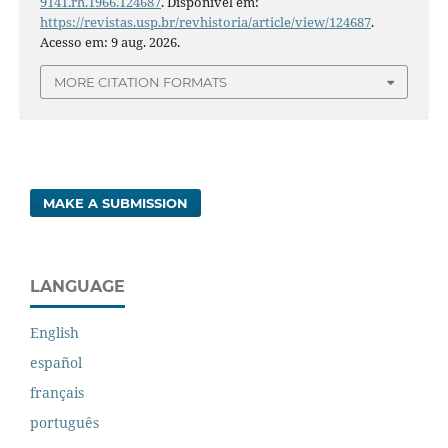
9141.rh.1966.124687
. Disponível em:
https://revistas.usp.br/revhistoria/article/view/124687
.
Acesso em: 9 aug. 2026.
MORE CITATION FORMATS
MAKE A SUBMISSION
LANGUAGE
English
español
français
português