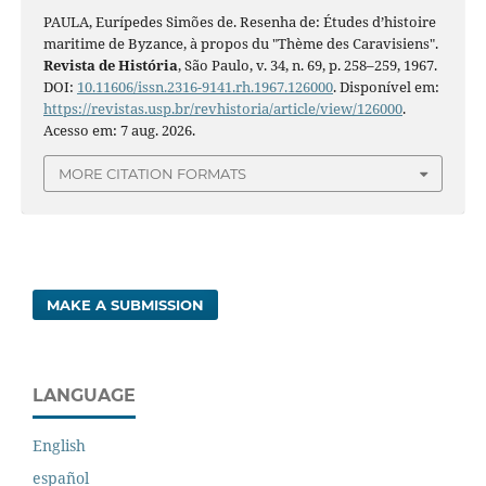
PAULA, Eurípedes Simões de. Resenha de: Études d’histoire
maritime de Byzance, à propos du "Thème des Caravisiens".
Revista de História
, São Paulo, v. 34, n. 69, p. 258–259, 1967.
DOI:
10.11606/issn.2316-9141.rh.1967.126000
. Disponível em:
https://revistas.usp.br/revhistoria/article/view/126000
.
Acesso em: 7 aug. 2026.
MORE CITATION FORMATS
MAKE A SUBMISSION
LANGUAGE
English
español