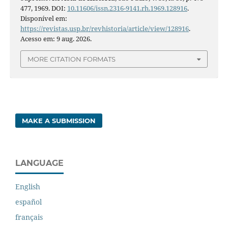
477, 1969. DOI:
10.11606/issn.2316-9141.rh.1969.128916
.
Disponível em:
https://revistas.usp.br/revhistoria/article/view/128916
.
Acesso em: 9 aug. 2026.
MORE CITATION FORMATS
MAKE A SUBMISSION
LANGUAGE
English
español
français