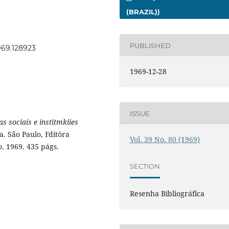
(BRAZIL))
PUBLISHED
1969.128923
1969-12-28
ISSUE
s sociais e institmkiies
. São Paulo, Fditôra
Vol. 39 No. 80 (1969)
. 1969. 435 págs.
SECTION
Resenha Bibliográfica