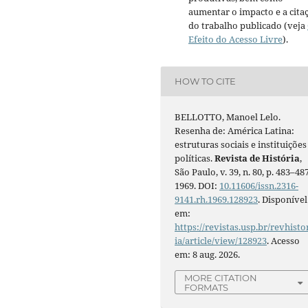
aumentar o impacto e a cita
do trabalho publicado (veja
Efeito do Acesso Livre
).
HOW TO CITE
BELLOTTO, Manoel Lelo.
Resenha de: América Latina:
estruturas sociais e instituições
políticas.
Revista de História
,
São Paulo, v. 39, n. 80, p. 483–487
1969. DOI:
10.11606/issn.2316-
9141.rh.1969.128923
. Disponível
em:
https://revistas.usp.br/revhisto
ia/article/view/128923
. Acesso
em: 8 aug. 2026.
MORE CITATION
FORMATS