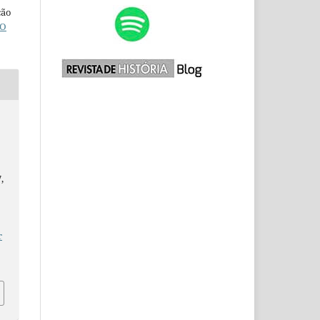
ção
O
,
r