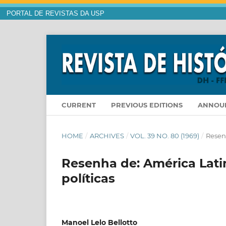
PORTAL DE REVISTAS DA USP
CURRENT
PREVIOUS EDITIONS
ANNOU
HOME
/
ARCHIVES
/
VOL. 39 NO. 80 (1969)
/
Resen
Resenha de: América Latina
políticas
Manoel Lelo Bellotto