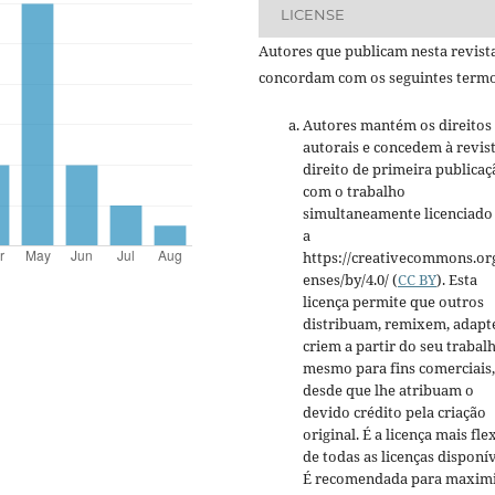
LICENSE
Autores que publicam nesta revist
concordam com os seguintes termo
Autores mantém os direitos
autorais e concedem à revis
direito de primeira publicaç
com o trabalho
simultaneamente licenciado
a
https://creativecommons.org
enses/by/4.0/ (
CC BY
). Esta
licença permite que outros
distribuam, remixem, adapt
criem a partir do seu trabalh
mesmo para fins comerciais,
desde que lhe atribuam o
devido crédito pela criação
original. É a licença mais fle
de todas as licenças disponív
É recomendada para maxim