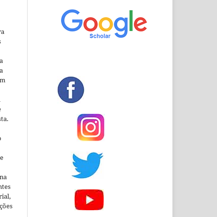
ra
s
a
a
em
m
e
ta.
o
ne
ina
ntes
ial,
ações