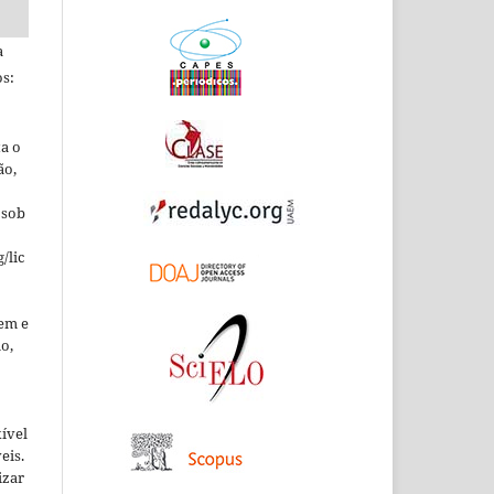
a
s:
ta o
ão,
 sob
/lic
em e
o,
xível
eis.
izar