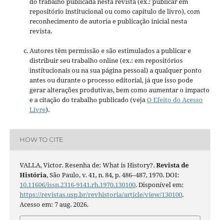
do trabalho publicada nesta revista (ex.: publicar em
repositório institucional ou como capítulo de livro), com
reconhecimento de autoria e publicação inicial nesta
revista.
Autores têm permissão e são estimulados a publicar e
distribuir seu trabalho online (ex.: em repositórios
institucionais ou na sua página pessoal) a qualquer ponto
antes ou durante o processo editorial, já que isso pode
gerar alterações produtivas, bem como aumentar o impacto
e a citação do trabalho publicado (veja
O Efeito do Acesso
Livre
).
HOW TO CITE
VALLA, Victor. Resenha de: What is History?.
Revista de
História
, São Paulo, v. 41, n. 84, p. 486–487, 1970. DOI:
10.11606/issn.2316-9141.rh.1970.130100
. Disponível em:
https://revistas.usp.br/revhistoria/article/view/130100
.
Acesso em: 7 aug. 2026.