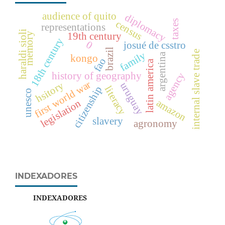
audience of quito
diplomacy
taxes
census
representations
haraldi sioli
memory
19th century
18th century
0
josué de csstro
brazil
internal slave trade
family
argentina
kongo
fao
latin america
agency
history of geography
first world war
hsitory
uruguay
literacy
citizenship
unesco
amazon
legislation
slavery
agronomy
INDEXADORES
INDEXADORES