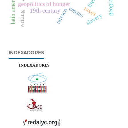
latin america
geopolitics of hunger
census
taxes
unesco
19th century
writing
slavery
INDEXADORES
INDEXADORES