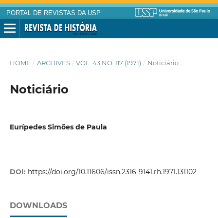
PORTAL DE REVISTAS DA USP
HOME
/
ARCHIVES
/
VOL. 43 NO. 87 (1971)
/
Noticiário
Noticiário
Eurípedes Simões de Paula
DOI:
https://doi.org/10.11606/issn.2316-9141.rh.1971.131102
DOWNLOADS