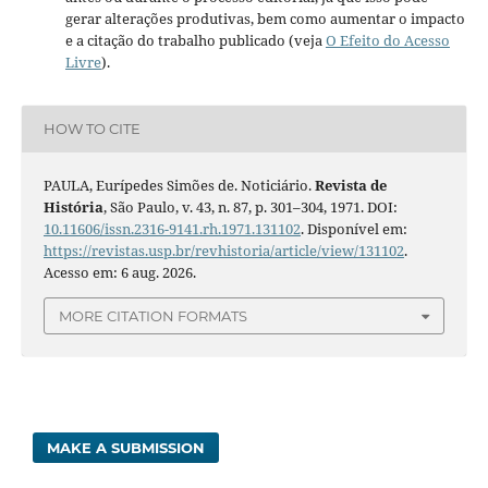
gerar alterações produtivas, bem como aumentar o impacto
e a citação do trabalho publicado (veja
O Efeito do Acesso
Livre
).
HOW TO CITE
PAULA, Eurípedes Simões de. Noticiário.
Revista de
História
, São Paulo, v. 43, n. 87, p. 301–304, 1971. DOI:
10.11606/issn.2316-9141.rh.1971.131102
. Disponível em:
https://revistas.usp.br/revhistoria/article/view/131102
.
Acesso em: 6 aug. 2026.
MORE CITATION FORMATS
MAKE A SUBMISSION