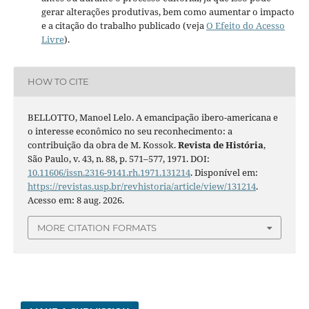
gerar alterações produtivas, bem como aumentar o impacto
e a citação do trabalho publicado (veja
O Efeito do Acesso
Livre
).
HOW TO CITE
BELLOTTO, Manoel Lelo. A emancipação ibero-americana e
o interesse econômico no seu reconhecimento: a
contribuição da obra de M. Kossok.
Revista de História
,
São Paulo, v. 43, n. 88, p. 571–577, 1971. DOI:
10.11606/issn.2316-9141.rh.1971.131214
. Disponível em:
https://revistas.usp.br/revhistoria/article/view/131214
.
Acesso em: 8 aug. 2026.
MORE CITATION FORMATS