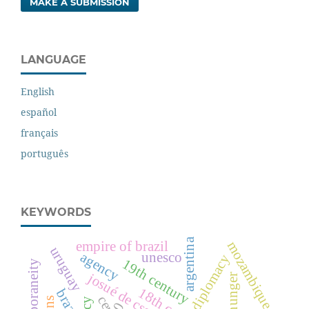
MAKE A SUBMISSION
LANGUAGE
English
español
français
português
KEYWORDS
argentina
empire of brazil
mozambique
uruguay
agency
unesco
diplomacy
19th century
contemporaneity
josué de csstro
brazil
0