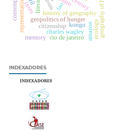
geography of hunger
18th century
census
representations
literacy
taxes
fao
history of geography
geopolitics of hunger
ecology
amazon
kongo
citizenship
charles wagley
memory
rio de janeiro
INDEXADORES
INDEXADORES