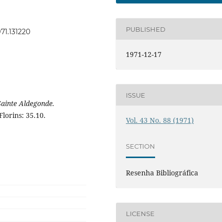
PUBLISHED
971.131220
1971-12-17
ISSUE
ainte Aldegonde.
Florins: 35.10.
Vol. 43 No. 88 (1971)
SECTION
Resenha Bibliográfica
LICENSE