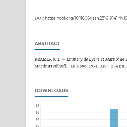
DOI:
https://doi.org/10.11606/issn.2316-9141.rh.1
ABSTRACT
KRAMER (C.). —
Emmery de Lyere et Marnix de S
Martinus Nijhoff. . La Haye. 1971. XIV + 234 pp. 
DOWNLOADS