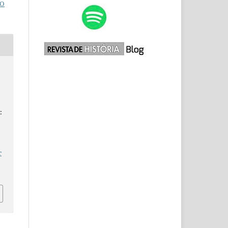
O
:
r