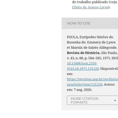
do trabalho publicado (veja
Efeito do Acesso Livre
).
HOW TO CITE
PAULA, Eurípedes Simões de.
Resenha de: Emmery de Lyere
et Marnix de Sainte Aldegonde.
Revista de História
, São Paulo,
v. 43, n. 88, p. 584–585, 1971. DOI
10.11606/issn.2316-
9141.rh.1971.131220
. Disponível
em:
https://revistas.usp.br/revhisto
ia/article/view/131220
. Acesso
em: 7 aug. 2026.
MORE CITATION
FORMATS