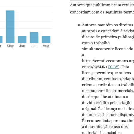
Autores que publicam nesta revist
concordam com os seguintes termo
Autores mantém os direitos
autorais e concedem à revis
direito de primeira publicaç
com o trabalho
simultaneamente licenciado
a
https://creativecommons.org
enses/by/4.0/ (
CC BY
). Esta
licença permite que outros
distribuam, remixem, adapt
criem a partir do seu trabalh
mesmo para fins comerciais,
desde que lhe atribuam o
devido crédito pela criação
original. É a licença mais fle
de todas as licenças disponív
É recomendada para maxim
a disseminação e uso dos
materiais licenciados.