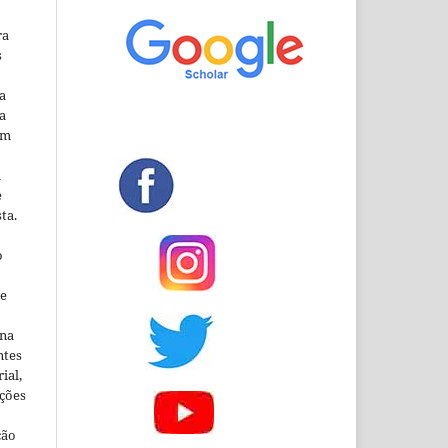
ra
s
a
a
em
m
e
ta.
o
ne
ina
ntes
ial,
ações
ção