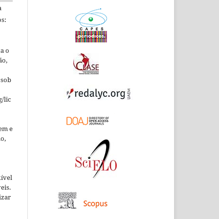
a
s:
ta o
ão,
 sob
/lic
em e
o,
xível
eis.
izar