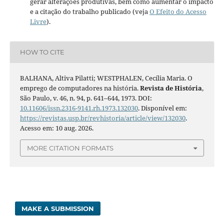
gerar alterações produtivas, bem como aumentar o impacto
e a citação do trabalho publicado (veja
O Efeito do Acesso
Livre
).
HOW TO CITE
BALHANA, Altiva Pilatti; WESTPHALEN, Cecília Maria. O
emprego de computadores na história.
Revista de História
,
São Paulo, v. 46, n. 94, p. 641–644, 1973. DOI:
10.11606/issn.2316-9141.rh.1973.132030
. Disponível em:
https://revistas.usp.br/revhistoria/article/view/132030
.
Acesso em: 10 aug. 2026.
MORE CITATION FORMATS
MAKE A SUBMISSION