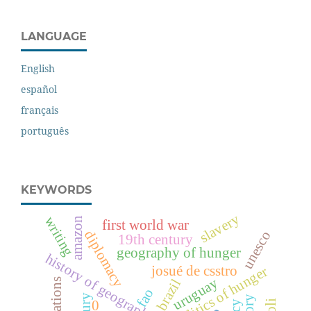
LANGUAGE
English
español
français
português
KEYWORDS
slavery
writing
amazon
first world war
diplomacy
unesco
19th century
geography of hunger
history of geography
josué de csstro
geopolitics of hunger
uruguay
brazil
fao
0