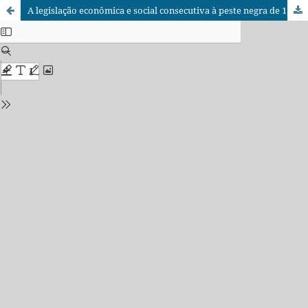
A legislação econômica e social consecutiva à peste negra de 1348 e sua significação no contexto da depressão do fim da Idade Média (I)