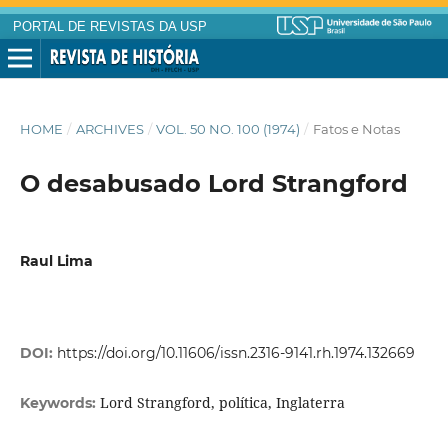
PORTAL DE REVISTAS DA USP
HOME
/
ARCHIVES
/
VOL. 50 NO. 100 (1974)
/
Fatos e Notas
O desabusado Lord Strangford
Raul Lima
DOI:
https://doi.org/10.11606/issn.2316-9141.rh.1974.132669
Lord Strangford, política, Inglaterra
Keywords: