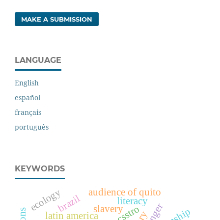
MAKE A SUBMISSION
LANGUAGE
English
español
français
português
KEYWORDS
ecology
audience of quito
brazil
literacy
slavery
latin america