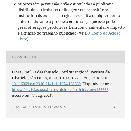
Autores têm permissão e são estimulados a publicar e
distribuir seu trabalho online (ex.: em repositórios
institucionais ou na sua página pessoal) a qualquer ponto
antes ou durante o processo editorial, já que isso pode
gerar alterações produtivas, bem como aumentar o impacto
e a citação do trabalho publicado (veja
O Efeito do Acesso
Livre
).
HOW TO CITE
LIMA, Raul. O desabusado Lord Strangford.
Revista de
História
, São Paulo, v. 50, n. 100, p. 777–781, 1974. DOI:
10.11606/issn.2316-9141.rh.1974.132669
. Disponível em:
https://revistas.usp.br/revhistoria/article/view/132669
.
Acesso em: 7 aug. 2026.
MORE CITATION FORMATS