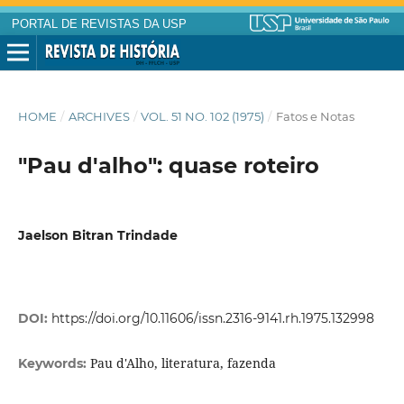
PORTAL DE REVISTAS DA USP
HOME
/
ARCHIVES
/
VOL. 51 NO. 102 (1975)
/
Fatos e Notas
"Pau d'alho": quase roteiro
Jaelson Bitran Trindade
DOI:
https://doi.org/10.11606/issn.2316-9141.rh.1975.132998
Pau d'Alho, literatura, fazenda
Keywords: