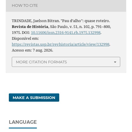
HOW TO CITE
TRINDADE, Jaelson Bitran. "Pau d’alho": quase roteiro.
Revista de História
, São Paulo, v. 51, n. 102, p. 791–800,
1975. DOI:
10.11606/issn.2316-9141.rh.1975.132998
.
Disponível em:
https://revistas.usp.br/revhistoria/article/view/132998
.
Acesso em: 7 aug. 2026.
MORE CITATION FORMATS
MAKE A SUBMISSION
LANGUAGE