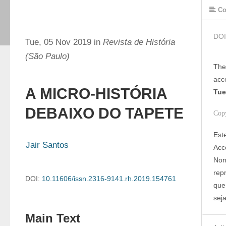
Co
DOI
Tue, 05 Nov 2019 in
Revista de História
(São Paulo)
The
acc
A MICRO-HISTÓRIA
Tue
DEBAIXO DO TAPETE
Cop
Est
Jair Santos
Acc
Non
rep
DOI:
10.11606/issn.2316-9141.rh.2019.154761
que 
sej
Main Text