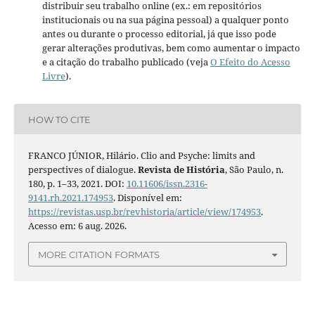
distribuir seu trabalho online (ex.: em repositórios
institucionais ou na sua página pessoal) a qualquer ponto
antes ou durante o processo editorial, já que isso pode
gerar alterações produtivas, bem como aumentar o impacto
e a citação do trabalho publicado (veja
O Efeito do Acesso
Livre
).
HOW TO CITE
FRANCO JÚNIOR, Hilário. Clio and Psyche: limits and
perspectives of dialogue.
Revista de História
, São Paulo, n.
180, p. 1–33, 2021. DOI:
10.11606/issn.2316-
9141.rh.2021.174953
. Disponível em:
https://revistas.usp.br/revhistoria/article/view/174953
.
Acesso em: 6 aug. 2026.
MORE CITATION FORMATS