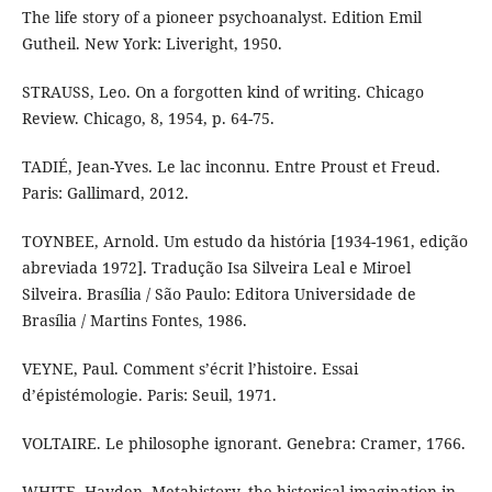
The life story of a pioneer psychoanalyst. Edition Emil
Gutheil. New York: Liveright, 1950.
STRAUSS, Leo. On a forgotten kind of writing. Chicago
Review. Chicago, 8, 1954, p. 64-75.
TADIÉ, Jean-Yves. Le lac inconnu. Entre Proust et Freud.
Paris: Gallimard, 2012.
TOYNBEE, Arnold. Um estudo da história [1934-1961, edição
abreviada 1972]. Tradução Isa Silveira Leal e Miroel
Silveira. Brasília / São Paulo: Editora Universidade de
Brasília / Martins Fontes, 1986.
VEYNE, Paul. Comment s’écrit l’histoire. Essai
d’épistémologie. Paris: Seuil, 1971.
VOLTAIRE. Le philosophe ignorant. Genebra: Cramer, 1766.
WHITE, Hayden. Metahistory, the historical imagination in