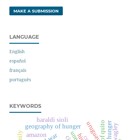
MAKE A SUBMISSION
LANGUAGE
English
español
français
português
KEYWORDS
haraldi sioli
uruguay
geography of hunger
unesco
family
amazon