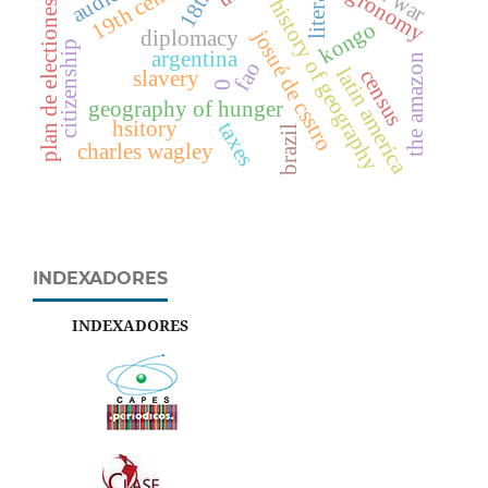
19th century
literacy
agronomy
history of geography
plan de electiones
kongo
josué de csstro
diplomacy
citizenship
argentina
the amazon
fao
latin america
census
slavery
0
geography of hunger
hsitory
taxes
brazil
charles wagley
INDEXADORES
INDEXADORES