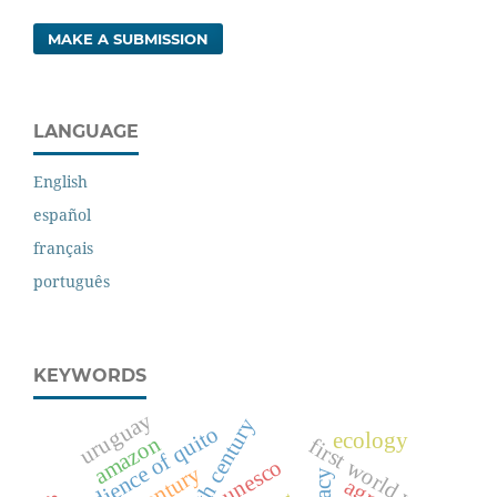
MAKE A SUBMISSION
LANGUAGE
English
español
français
português
KEYWORDS
uruguay
18th century
audience of quito
ecology
amazon
first world war
unesco