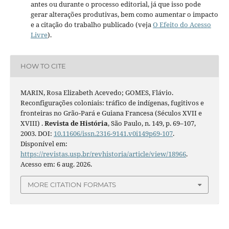
antes ou durante o processo editorial, já que isso pode
gerar alterações produtivas, bem como aumentar o impacto
e a citação do trabalho publicado (veja
O Efeito do Acesso
Livre
).
HOW TO CITE
MARIN, Rosa Elizabeth Acevedo; GOMES, Flávio.
Reconfigurações coloniais: tráfico de indígenas, fugitivos e
fronteiras no Grão-Pará e Guiana Francesa (Séculos XVII e
XVIII) .
Revista de História
, São Paulo, n. 149, p. 69–107,
2003. DOI:
10.11606/issn.2316-9141.v0i149p69-107
.
Disponível em:
https://revistas.usp.br/revhistoria/article/view/18966
.
Acesso em: 6 aug. 2026.
MORE CITATION FORMATS