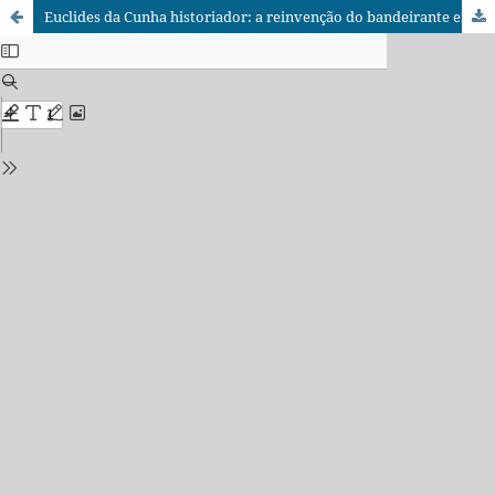
Euclides da Cunha historiador: a reinvenção do bandeirante em Os sertões