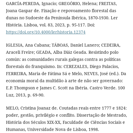
GARCÍA-PEREDA, Ignacio; GREGÓRIO, Helena; FREITAS,
Joana Gaspar de. Fixação e repovoamento florestal das
dunas no Sudoeste da Península Ibérica, 1870-1930. Ler
História. Lisboa, vol. 83, 2023, p. 95-117. Doi:
https://doi.org/10.4000/lerhistoria.12374
IGLESIA, Ana Cabana; TÁBOAS, Daniel Lanero; CEDEIRA,
Araceli Freire; GEADA, Alba Diáz Geada. Resistindo polo
común: as comunidades rurais galegas contra as políticas
florestais do franquismo. In: CEREZALES, Diego Palacios,
FERREIRA, Maria de Fátima Sá e Melo, NEVES, José (ed.). Da
economia moral da multidão à arte de não ser governado:
E.P. Thompson e James C. Scott na Ibéria. Castro Verde. 100
Luz, 2013, p. 69-90.
MELO, Cristina Joanaz de. Coutadas reais entre 1777 e 1824:
poder, gestão, privilégio e conflito. Dissertação de Mestrado,
História dos Séculos XIX-XX, Faculdade de Ciências Sociais e
Humanas, Universidade Nova de Lisboa, 1998.