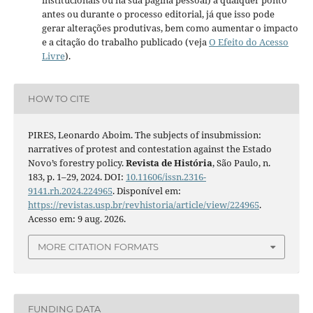
antes ou durante o processo editorial, já que isso pode
gerar alterações produtivas, bem como aumentar o impacto
e a citação do trabalho publicado (veja
O Efeito do Acesso
Livre
).
HOW TO CITE
PIRES, Leonardo Aboim. The subjects of insubmission:
narratives of protest and contestation against the Estado
Novo’s forestry policy.
Revista de História
, São Paulo, n.
183, p. 1–29, 2024. DOI:
10.11606/issn.2316-
9141.rh.2024.224965
. Disponível em:
https://revistas.usp.br/revhistoria/article/view/224965
.
Acesso em: 9 aug. 2026.
MORE CITATION FORMATS
FUNDING DATA