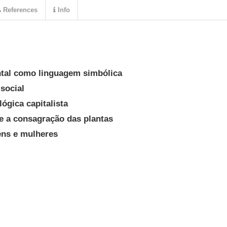
References
Info
ntal como linguagem simbólica
 social
ógica capitalista
 e a consagração das plantas
ens e mulheres