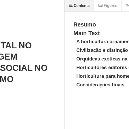
Contents
Figures
Resumo
Main Text
A horticultura orname
TAL NO
Civilização e distinção
AGEM
Orquídeas exóticas na l
 SOCIAL NO
Horticultores-editores
Horticultura para hom
SMO
Considerações finais