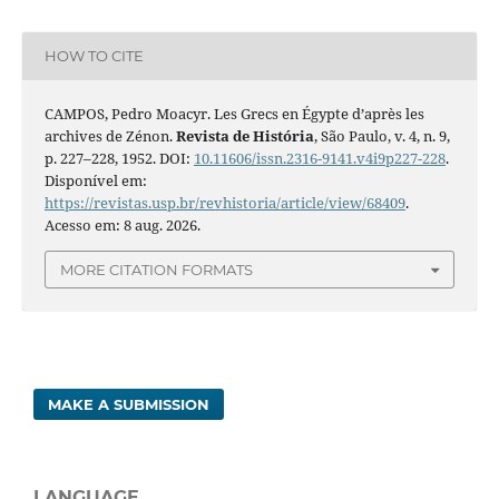
HOW TO CITE
CAMPOS, Pedro Moacyr. Les Grecs en Égypte d’après les
archives de Zénon.
Revista de História
, São Paulo, v. 4, n. 9,
p. 227–228, 1952. DOI:
10.11606/issn.2316-9141.v4i9p227-228
.
Disponível em:
https://revistas.usp.br/revhistoria/article/view/68409
.
Acesso em: 8 aug. 2026.
MORE CITATION FORMATS
MAKE A SUBMISSION
LANGUAGE