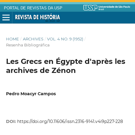
PORTAL DE REVISTAS DA USP
HOME
/
ARCHIVES
/
VOL. 4 NO. 9 (1952)
/
Resenha Bibliográfica
Les Grecs en Égypte d'après les
archives de Zénon
Pedro Moacyr Campos
DOI:
https://doi.org/10.11606/issn.2316-9141.v4i9p227-228