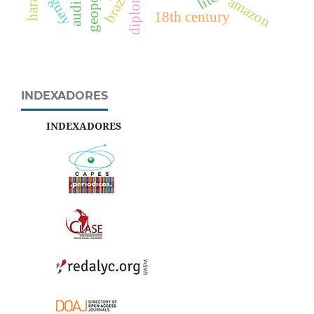
diplomacy
uruguay
brazil
amazon
18th century
INDEXADORES
INDEXADORES